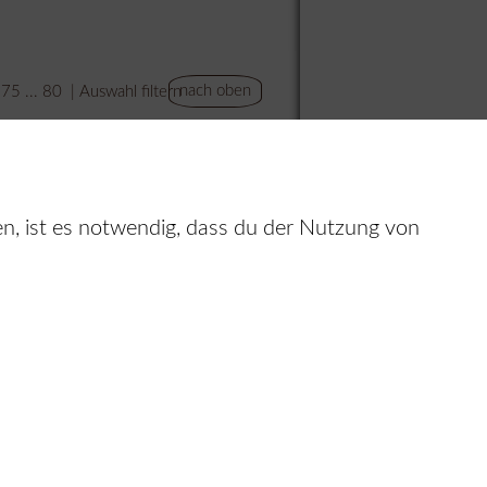
nach oben
75
...
80
|
Auswahl filtern
icht
ein
Wir über uns
Galerie
n, ist es notwendig, dass du der Nutzung von
r
Anfahrt
Bewertungen
Reservierung
Impressum
Speisenkarte
Datenschutz
Getränke
© 2026
Boulevard Friedrichstrasse