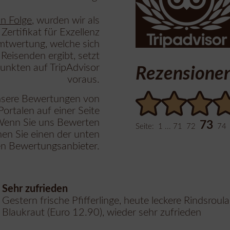
in Folge
, wurden wir als
rtifikat für Exzellenz
mtwertung, welche sich
eisenden ergibt, setzt
Punkten auf TripAdvisor
Rezensione
voraus.
unsere Bewertungen von
ortalen auf einer Seite
enn Sie uns Bewerten
73
Seite:
1
...
71
72
74
en Sie einen der unten
n Bewertungsanbieter.
Sehr zufrieden
Gestern frische Pfifferlinge, heute leckere Rindsrou
Blaukraut (Euro 12.90), wieder sehr zufrieden