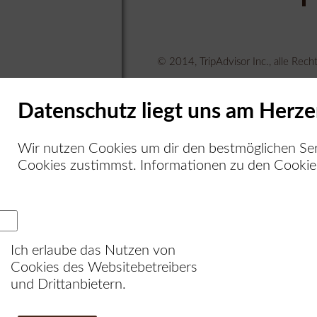
© 2014, TripAdvisor Inc., alle Rech
Datenschutz liegt uns am Herze
Kontakt
Restaurant
Wir nutzen Cookies um dir den bestmöglichen Ser
Boulevard Friedrichstrasse
Friedrichstraße 106c
Cookies zustimmst. Informationen zu den Cookies
10117 Berlin
Telefon: 030-2833437
E-Mail: mail@boulevard-friedrichstras
Ich erlaube das Nutzen von
Cookies des Websitebetreibers
Digitale Visite
und Drittanbietern.
scanne
spe